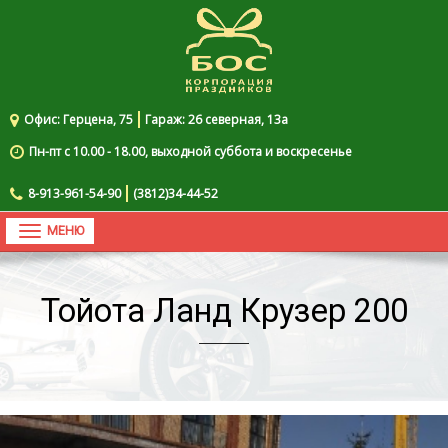
О нас
Организация праздников
Услуги
Офис: Герцена, 75
Гараж: 26 северная, 13а
Акции
Пн-пт с 10.00 - 18.00, выходной суббота и воскресенье
Прокат с водителем
8-913-961-54-90
(3812)34-44-52
Галерея
Toggle
navigation
Заявка
Тойота Ланд Крузер 200
Контакты